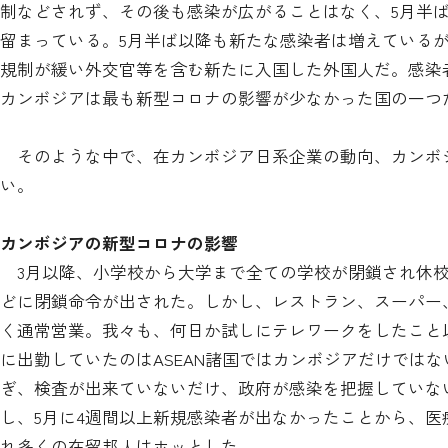
制などされず、その後も感染が広がることはなく、5月半ばに
留まっている。5月半ば以降も新たな感染者は増えている
規制が緩い外交官等を含む新たに入国した外国人だ。感染
カンボジアは最も新型コロナの影響が少なかった国の一つ
そのような中で、在カンボジア日系企業の動向、カンボジ
い。
カンボジアの新型コロナの影響
3月以降、小学校から大学まで全ての学校が閉鎖され休
どに閉鎖命令が出された。しかし、レストラン、スーパー
く通常営業。我々も、何日か試しにテレワークをしたこと
に出勤していたのはASEAN諸国ではカンボジアだけでは
ぎ、検査が出来ていないだけ、政府が感染を把握していな
し、5月に4週間以上新規感染者が出なかったことから、
れ多くの在留邦人はホッとした。