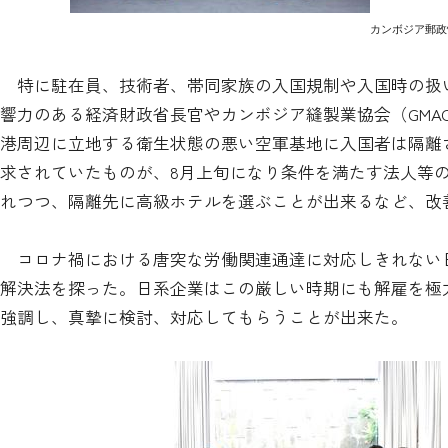
カンボジア郵政
特に駐在員、技術者、帯同家族の入国規制や入国時の扱
響力のある経済財政省長官やカンボジア縫製業協会（GMA
港周辺に立地する衛生状態の悪い空軍基地に入国者は隔離
求されていたものが、8月上旬になり条件を満たす法人等
れつつ、隔離先に高級ホテルを選ぶことが出来るなど、改
コロナ禍における唐突な労働関連通達に対応しきれない
解決法を探った。日系企業はこの厳しい時期にも解雇を極
強調し、真摯に検討、対応してもらうことが出来た。