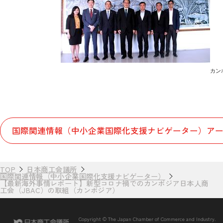
カン
国際関連情報（中小企業国際化支援ナビゲーター）アー
TOP
日本商工会議所
国際関連情報（中小企業国際化支援ナビゲーター）
【最新海外事情レポート】新型コロナ禍でのカンボジア日本人商
工会（JBAC）の取組（カンボジア）
Copyright © The Japan Chamber of Commerce and Industry.