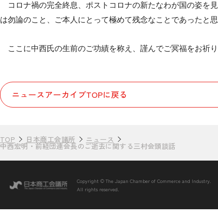
コロナ禍の完全終息、ポストコロナの新たなわが国の姿を見
は勿論のこと、ご本人にとって極めて残念なことであったと思
ここに中西氏の生前のご功績を称え、謹んでご冥福をお祈り
ニュースアーカイブTOPに戻る
TOP
日本商工会議所
ニュース
中西宏明・前経団連会長のご逝去に関する三村会頭談話
Copyright © The Japan Chamber of Commerce and Industry.
All rights reserved.