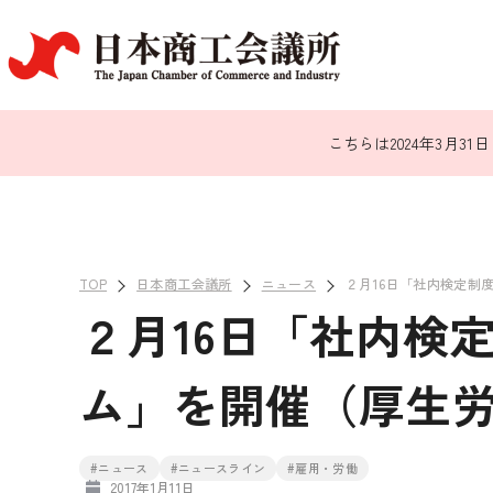
こちらは2024年3月
TOP
日本商工会議所
ニュース
２月16日「社内検定制
２月16日「社内検
ム」を開催（厚生
#ニュース
#ニュースライン
#雇用・労働
2017年1月11日