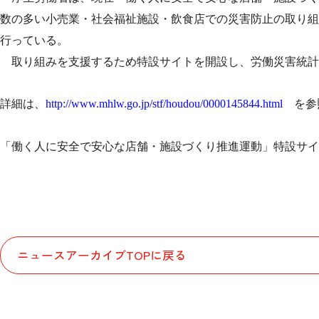
数の多い小売業・社会福祉施設・飲食店での災害防止の取り組
行っている。
取り組みを支援するため特設サイトを開設し、労働災害統計
詳細は、
http://www.mhlw.go.jp/stf/houdou/0000145844.html
を参
「働く人に安全で安心な店舗・施設づくり推進運動」特設サイ
ニュースアーカイブTOPに戻る